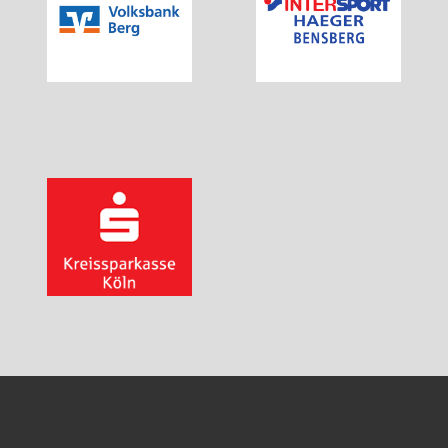
Walking für Senioren
Ball- und Rollsportarten
Basketball
Hallenfußball
Inliner-Hockey
Inliner
Rückschlagspiele
Badminton