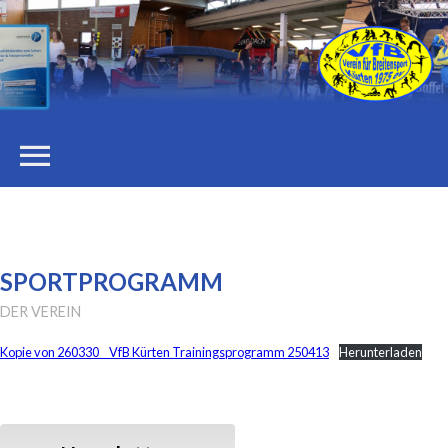
menu
STARTSEITE
DER VEREIN
SPORTPROGRAMM
DER VEREIN
Vorstand
Kopie von 260330__VfB Kürten Trainingsprogramm 250413
Herunterladen
Stellenangebote