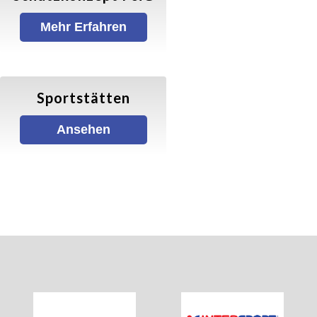
Mehr Erfahren
Gymnastik/ Fitness
Balance & Körperstretching
Sportstätten
Wirbelsäulengymnastik
Ansehen
Fatburner–Mix
X-Sports
Walking
Walking (Allgemein)