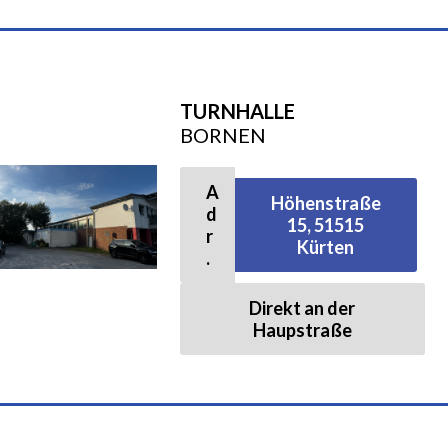
Walking für Senioren
Ball- und Rollsportarten
TURNHALLE
Basketball
BORNEN
Hallenfußball
A
Höhenstraße
d
15, 51515
r
Kürten
Inliner-Hockey
.
Direkt an der
Inliner
Haupstraße
Rückschlagspiele
Badminton