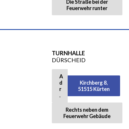
Die Straße bei der
Feuerwehr runter
Gymnastik/ Fitness
Balance & Körperstretching
Wirbelsäulengymnastik
TURNHALLE
DÜRSCHEID
Fatburner–Mix
A
X-Sports
d
Kirchberg 8,
r
51515 Kürten
.
Walking
Rechts neben dem
Walking (Allgemein)
Feuerwehr Gebäude