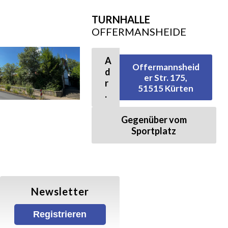
TURNHALLE
Schwimmen
OFFERMANSHEIDE
Freizeitschwimmen
A
Offermannsheid
d
er Str. 175,
Kurse
r
51515 Kürten
.
Jumping
Gegenüber vom
Sportplatz
Yoga
KONTAKT
Newsletter
Newsletter registrieren
Registrieren
NEUIGKEITEN