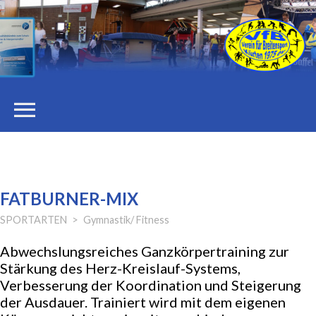
menu
STARTSEITE
DER VEREIN
FATBURNER-MIX
SPORTARTEN
Gymnastik/ Fitness
Vorstand
Abwechslungsreiches Ganzkörpertraining zur
Stärkung des Herz-Kreislauf-Systems,
Stellenangebote
Verbesserung der Koordination und Steigerung
der Ausdauer. Trainiert wird mit dem eigenen