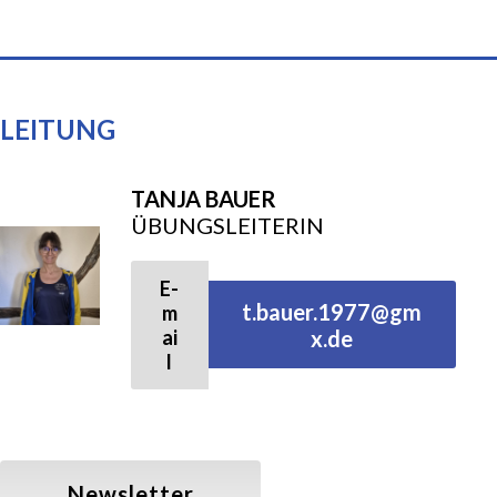
Gymnastik/ Fitness
Balance & Körperstretching
LEITUNG
Wirbelsäulengymnastik
TANJA BAUER
ÜBUNGSLEITERIN
Fatburner–Mix
E-
t.bauer.1977@gm
m
X-Sports
ai
x.de
l
Walking
Walking (Allgemein)
Newsletter