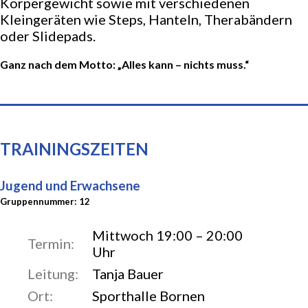
Körpergewicht sowie mit verschiedenen
Mitgliedschaft & Beiträge
Kleingeräten wie Steps, Hanteln, Therabändern
oder Slidepads.
Prävention sexualisierte & interpersonelle
Gewalt (PsiG)
Ganz nach dem Motto: „Alles kann – nichts muss.“
Sportprogramm
Satzung & Finanzordnung
TRAININGSZEITEN
SPORTARTEN
Jugend und Erwachsene
Gruppennummer: 12
Kinder- und Jugendturnen
Mittwoch 19:00 – 20:00
Termin:
Uhr
Kinder- und Jugendturnen
Leitung:
Tanja Bauer
Ort:
Sporthalle Bornen
Trampolin