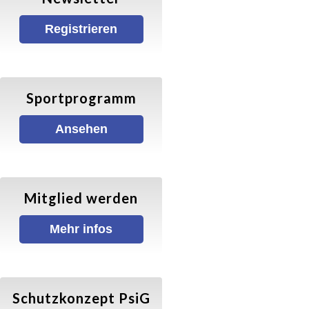
Walking für Senioren
Registrieren
Ball- und Rollsportarten
Basketball
Sportprogramm
Ansehen
Hallenfußball
Inliner-Hockey
Mitglied werden
Inliner
Mehr infos
Rückschlagspiele
Badminton
Schutzkonzept PsiG