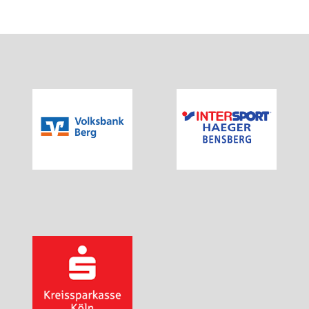
Walking für Senioren
Ball- und Rollsportarten
Basketball
Hallenfußball
Inliner-Hockey
Inliner
Rückschlagspiele
Badminton