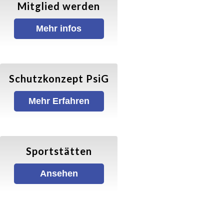
Mitglied werden
Gymnastik/ Fitness
Mehr infos
Balance & Körperstretching
Schutzkonzept PsiG
Wirbelsäulengymnastik
Mehr Erfahren
Fatburner–Mix
X-Sports
Sportstätten
Walking
Ansehen
Walking (Allgemein)