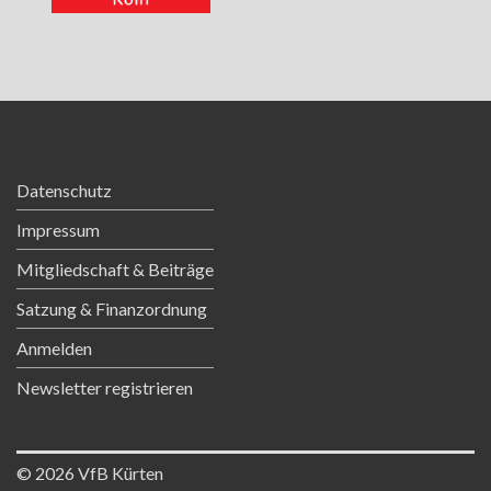
Schwimmen
Freizeitschwimmen
Kurse
Datenschutz
Impressum
Jumping
Mitgliedschaft & Beiträge
Yoga
Satzung & Finanzordnung
Anmelden
KONTAKT
Newsletter registrieren
Newsletter registrieren
© 2026 VfB Kürten
NEUIGKEITEN