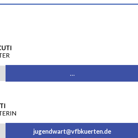
CUTI
TER
…
TI
TERIN
jugendwart@vfbkuerten.de