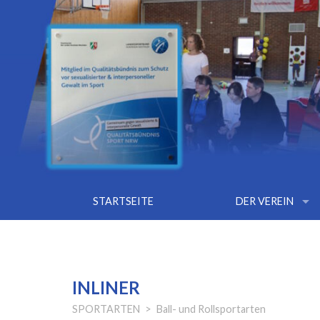
arrow_drop_down
STARTSEITE
DER VEREIN
INLINER
SPORTARTEN
Ball- und Rollsportarten