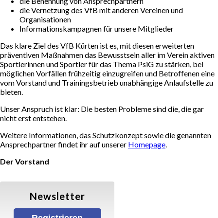
die Benennung von Ansprechpartnern
die Vernetzung des VfB mit anderen Vereinen und
Organisationen
Gymnastik/ Fitness
Informationskampagnen für unsere Mitglieder
Das klare Ziel des VfB Kürten ist es, mit diesen erweiterten
Balance & Körperstretching
präventiven Maßnahmen das Bewusstsein aller im Verein aktiven
Sportlerinnen und Sportler für das Thema PsiG zu stärken, bei
möglichen Vorfällen frühzeitig einzugreifen und Betroffenen eine
Wirbelsäulengymnastik
vom Vorstand und Trainingsbetrieb unabhängige Anlaufstelle zu
bieten.
Fatburner–Mix
Unser Anspruch ist klar: Die besten Probleme sind die, die gar
nicht erst entstehen.
Weitere Informationen, das Schutzkonzept sowie die genannten
X-Sports
Ansprechpartner findet ihr auf unserer
Homepage
.
Der Vorstand
Walking
Walking (Allgemein)
Newsletter