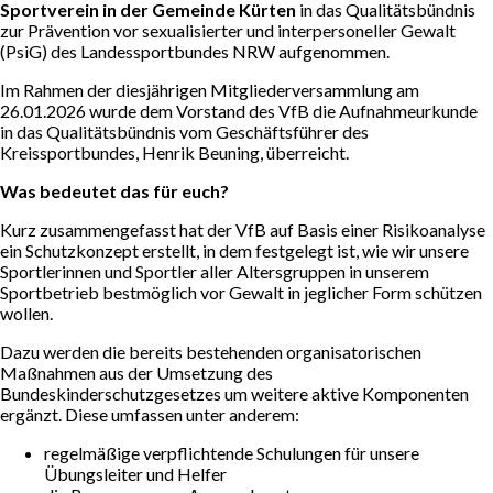
Mitgliedschaft & Beiträge
Sportverein in der Gemeinde Kürten
in das Qualitätsbündnis
zur Prävention vor sexualisierter und interpersoneller Gewalt
(PsiG) des Landessportbundes NRW aufgenommen.
Prävention sexualisierte & interpersonelle
Gewalt (PsiG)
Im Rahmen der diesjährigen Mitgliederversammlung am
26.01.2026 wurde dem Vorstand des VfB die Aufnahmeurkunde
in das Qualitätsbündnis vom Geschäftsführer des
Kreissportbundes, Henrik Beuning, überreicht.
Sportprogramm
Was bedeutet das für euch?
Satzung & Finanzordnung
Kurz zusammengefasst hat der VfB auf Basis einer Risikoanalyse
ein Schutzkonzept erstellt, in dem festgelegt ist, wie wir unsere
Sportlerinnen und Sportler aller Altersgruppen in unserem
SPORTARTEN
Sportbetrieb bestmöglich vor Gewalt in jeglicher Form schützen
wollen.
Kinder- und Jugendturnen
Dazu werden die bereits bestehenden organisatorischen
Maßnahmen aus der Umsetzung des
Bundeskinderschutzgesetzes um weitere aktive Komponenten
Kinder- und Jugendturnen
ergänzt. Diese umfassen unter anderem:
regelmäßige verpflichtende Schulungen für unsere
Übungsleiter und Helfer
Trampolin