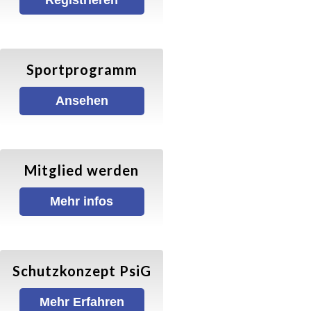
Registrieren
Walking für Senioren
Ball- und Rollsportarten
Sportprogramm
Basketball
Ansehen
Hallenfußball
Mitglied werden
Inliner-Hockey
Mehr infos
Inliner
Rückschlagspiele
Schutzkonzept PsiG
Badminton
Mehr Erfahren