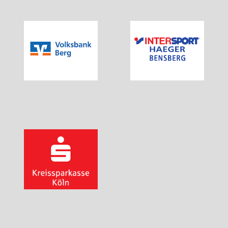
Walking für Senioren
Ball- und Rollsportarten
Basketball
Hallenfußball
Inliner-Hockey
Inliner
Rückschlagspiele
Badminton