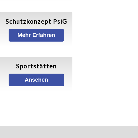
Gymnastik/ Fitness
Schutzkonzept PsiG
Balance & Körperstretching
Mehr Erfahren
Wirbelsäulengymnastik
Sportstätten
Fatburner–Mix
Ansehen
X-Sports
Walking
Walking (Allgemein)