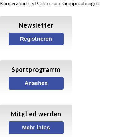
Mitgliedschaft & Beiträge
Kooperation bei Partner- und Gruppenübungen.
Prävention sexualisierte & interpersonelle
Newsletter
Gewalt (PsiG)
Registrieren
Sportprogramm
Satzung & Finanzordnung
Sportprogramm
SPORTARTEN
Ansehen
Kinder- und Jugendturnen
Mitglied werden
Kinder- und Jugendturnen
Mehr infos
Trampolin