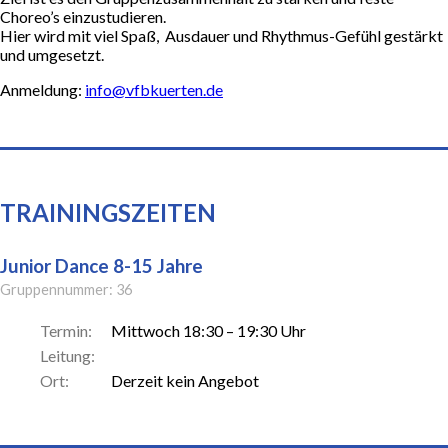
Mitgliedschaft & Beiträge
Choreo’s einzustudieren.
Hier wird mit viel Spaß, Ausdauer und Rhythmus-Gefühl gestärkt
und umgesetzt.
Prävention sexualisierte & interpersonelle
Gewalt (PsiG)
Anmeldung:
info@vfbkuerten.de
Sportprogramm
Satzung & Finanzordnung
TRAININGSZEITEN
SPORTARTEN
Junior Dance 8-15 Jahre
Gruppennummer: 36
Kinder- und Jugendturnen
Termin:
Mittwoch 18:30 – 19:30 Uhr
Leitung:
Kinder- und Jugendturnen
Ort:
Derzeit kein Angebot
Trampolin