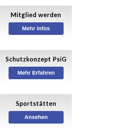
Walking für Senioren
Mitglied werden
Ball- und Rollsportarten
Mehr infos
Basketball
Hallenfußball
Schutzkonzept PsiG
Mehr Erfahren
Inliner-Hockey
Inliner
Sportstätten
Rückschlagspiele
Ansehen
Badminton