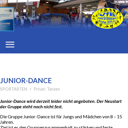
menu
STARTSEITE
DER VEREIN
JUNIOR-DANCE
SPORTARTEN
Privat: Tanzen
Vorstand
Junior-Dance wird derzeit leider nicht angeboten. Der Neustart
der Gruppe steht noch nicht fest.
Stellenangebote
Die Gruppe Junior-Dance ist für Jungs und Mädchen von 8 – 15
Jahren.
Ziel ist es den Gruppenzusammenhalt zu stärken und feste