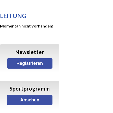
Gymnastik/ Fitness
LEITUNG
Momentan nicht vorhanden!
Balance & Körperstretching
Wirbelsäulengymnastik
Newsletter
Fatburner–Mix
Registrieren
X-Sports
Walking
Sportprogramm
Ansehen
Walking (Allgemein)