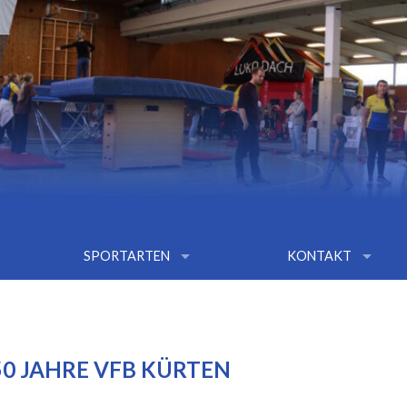
arrow_drop_down
arrow_drop_down
SPORTARTEN
KONTAKT
 50 JAHRE VFB KÜRTEN