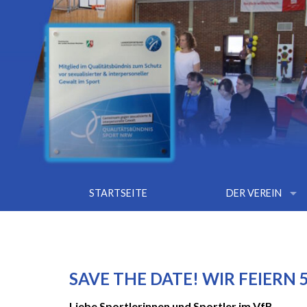
arrow_drop_down
STARTSEITE
DER VEREIN
SAVE THE DATE! WIR FEIERN
Liebe Sportlerinnen und Sportler im VfB,