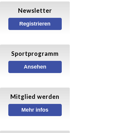
Mitgliedschaft & Beiträge
Newsletter
Prävention sexualisierte & interpersonelle
Registrieren
Gewalt (PsiG)
Sportprogramm
Sportprogramm
Satzung & Finanzordnung
Ansehen
SPORTARTEN
Kinder- und Jugendturnen
Mitglied werden
Mehr infos
Kinder- und Jugendturnen
Trampolin