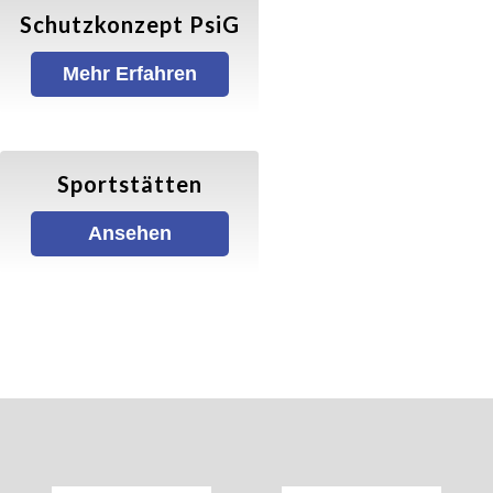
Schutzkonzept PsiG
Gymnastik/ Fitness
Mehr Erfahren
Balance & Körperstretching
Wirbelsäulengymnastik
Sportstätten
Ansehen
Fatburner–Mix
X-Sports
Walking
Walking (Allgemein)