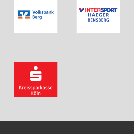
Walking für Senioren
Ball- und Rollsportarten
Basketball
Hallenfußball
Inliner-Hockey
Inliner
Rückschlagspiele
Badminton