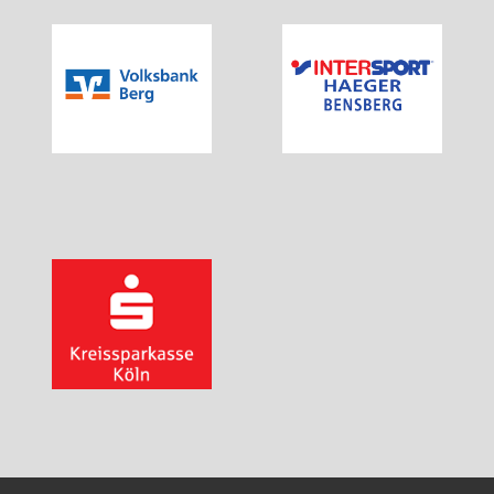
Walking für Senioren
Ball- und Rollsportarten
Basketball
Hallenfußball
Inliner-Hockey
Inliner
Rückschlagspiele
Badminton